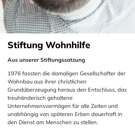
MEHR ERFAHREN
MEHR ERFAHREN
MEHR ERFAHREN
MEHR ERFAHREN
Stiftung Wohnhilfe
Aus unserer Stiftungssatzung
Risikomanagement
Chancen
1976 fassten die damaligen Gesellschafter der
Wohnbau aus ihrer christlichen
Grundüberzeugung heraus den Entschluss, das
treuhänderisch gehaltene
MEHR ERFAHREN
Unternehmensvermögen für alle Zeiten und
MEHR ERFAHREN
unabhängig von späteren Erben dauerhaft in
den Dienst am Menschen zu stellen.
Chancen
Ausblick