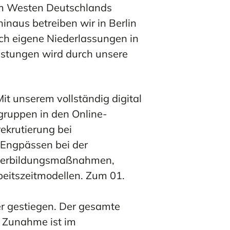
im Westen Deutschlands
MEHR ERFAHREN
MEHR ERFAHREN
naus betreiben wir in Berlin
h eigene Niederlassungen in
istungen wird durch unsere
t unserem vollständig digital
gruppen in den Online-
rekrutierung bei
 Engpässen bei der
iterbildungsmaßnahmen,
eitszeitmodellen. Zum 01.
er gestiegen. Der gesamte
e Zunahme ist im