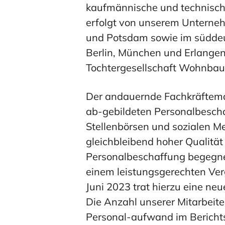
Unsere
kaufmännische und technisch
MEHR ERFAHREN
MEHR ERFAHREN
Standorte
MEHR ERFAHREN
MEHR ERFAHREN
MEHR 
MEHR 
erfolgt von unserem Unterneh
und Potsdam sowie im südde
Berlin, München und Erlangen
Tochtergesellschaft Wohnbau 
MEHR ERFAHREN
Bestätigungsvermerk 202
Der andauernde Fachkräfteman
ab-gebildeten Personalbescha
Stellenbörsen und sozialen Med
gleichbleibend hoher Qualitä
MEHR ERFAHREN
Personalbeschaffung begegn
einem leistungsgerechten Ver
Juni 2023 trat hierzu eine neu
Die Anzahl unserer Mitarbeit
Personal-aufwand im Berichtsj