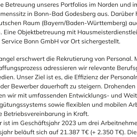
Stiftung
e Betreuung unseres Portfolios im Norden und 
MEHR ERFAHREN
MEHR ERFAHREN
ERFAHREN
ERFAHREN
Wohnhilfe
MEHR ERFAHREN
MEHR ERFAHREN
menssitz in Bonn-Bad Godesberg aus. Darüber hi
utschen Raum (Bayern/Baden-Württemberg) auc
. Eine Objektbetreuung mit Hausmeisterdienstle
Service Bonn GmbH vor Ort sichergestellt.
MEHR ERFAHREN
3
gel erschwert die Rekrutierung von Personal. Mi
ffungsprozess adressieren wir relevante Berufs
ien. Unser Ziel ist es, die Effizienz der Personal
t der Bewerber dauerhaft zu steigern. Drohenden
en wir mit umfassenden Entwicklungs- und We
gütungssystems sowie flexiblen und mobilen Arb
e Betriebsvereinbarung in Kraft.
er ist im Geschäftsjahr 2023 um drei Arbeitnehm
ahr beläuft sich auf 21.387 T€ (+ 2.350 T€). Di