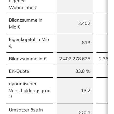
eigener
Wohneinheit
Bilanzsumme in
2.402
Mio €
Eigenkapital in Mio
813
€
Bilanzsumme in €
2.402.278.625
2.367.
EK-Quote
33,8 %
dynamischer
Verschuldungsgrad
13,2
1)
Umsatzerlöse in
229,2