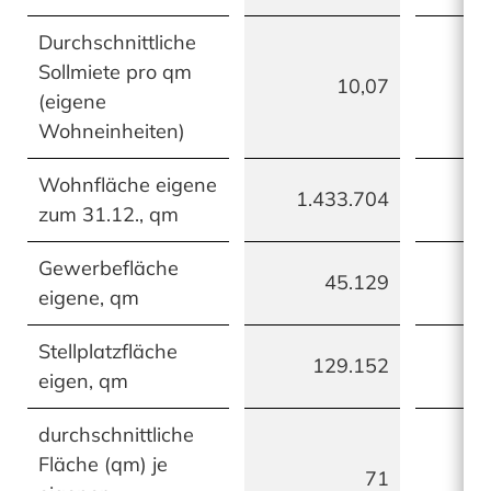
Durchschnittliche
Sollmiete pro qm
10,07
(eigene
Wohneinheiten)
Wohnfläche eigene
1.433.704
1.
zum 31.12., qm
Gewerbefläche
45.129
eigene, qm
Stellplatzfläche
129.152
eigen, qm
durchschnittliche
Fläche (qm) je
71