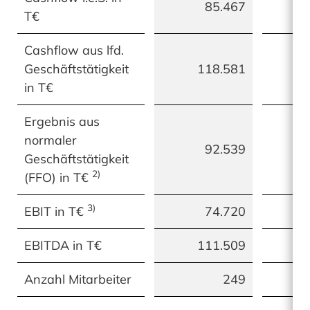
85.467
T€
Cashflow aus lfd.
Geschäftstätigkeit
118.581
in T€
Ergebnis aus
normaler
92.539
Geschäftstätigkeit
2)
(FFO) in T€
3)
EBIT in T€
74.720
EBITDA in T€
111.509
Anzahl Mitarbeiter
249