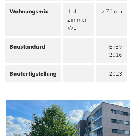
Wohnungsmix
1-4
ø 70 qm
Zimmer-
WE
MEHR ERFAHREN
MEHR ERFAHREN
MEHR ERFAHREN
MEHR ERFAHREN
Baustandard
EnEV
2016
Risikomanagement
Chancen
Baufertigstellung
2023
MEHR ERFAHREN
MEHR ERFAHREN
Chancen
Ausblick