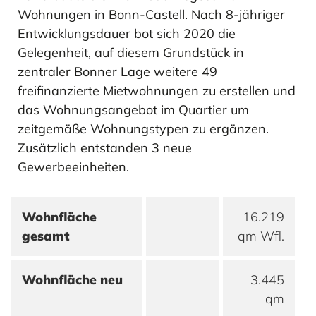
Vermögens- und Ertragslage
Wohnungen in Bonn-Castell. Nach 8-jähriger
MEHR ERFAHREN
Konzernanlagevermögens 2023
Konzernanlagevermögens 2023
Entwicklungsdauer bot sich 2020 die
Gelegenheit, auf diesem Grundstück in
zentraler Bonner Lage weitere 49
Stiftung
freifinanzierte Mietwohnungen zu erstellen und
MEHR ERFAHREN
MEHR ERFAHREN
MEHR ERFAHREN
MEHR ERFAHREN
Wohnhilfe
das Wohnungsangebot im Quartier um
zeitgemäße Wohnungstypen zu ergänzen.
MEHR ERFAHREN
Zusätzlich entstanden 3 neue
Konzernanhang 2023
Finanzierung
Konzernanhang 2023
Mitarbeiter
Gewerbeeinheiten.
Wohnfläche
16.219
gesamt
qm Wfl.
MEHR ERFAHREN
MEHR ERFAHREN
MEHR ERFAHREN
MEHR ERFAHREN
Wohnfläche neu
3.445
qm
Bestätigungsvermerk 2023
Mitarbeiter
Bestätigungsvermerk 2023
Risikomanagement