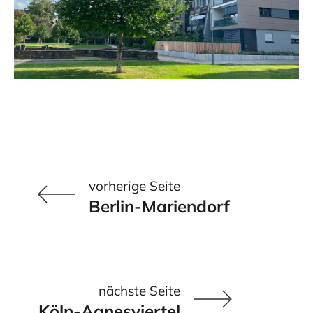
MEHR ERFAHREN
MEHR ERFAHREN
Ausblick
vorherige Seite
Berlin-Mariendorf
MEHR ERFAHREN
nächste Seite
Köln-Agnesviertel